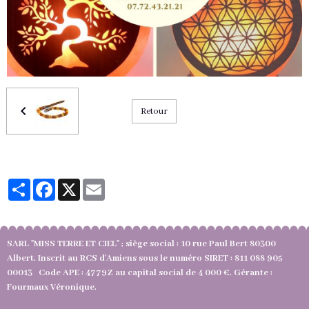
Retour
Partager
Facebook
X
Email
SARL "MISS TERRE ET CIEL" ; siège social : 10 rue Paul Bert 80300
Albert. Inscrit au RCS d'Amiens sous le numéro SIRET : 811 088 905
00013 Code APE : 4779Z au capital social de 4 000 €. Gérante :
Fourmaux Véronique.