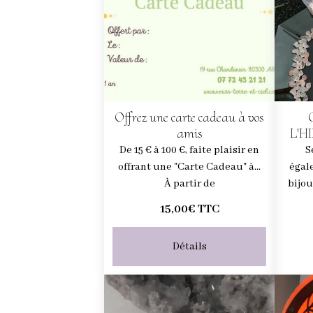
Offrez une carte cadeau à vos
amis
L'H
De 15 € à 100 €, faite plaisir en
S
offrant une "Carte Cadeau" à...
égal
À partir de
bijou
15,00€
TTC
Détails