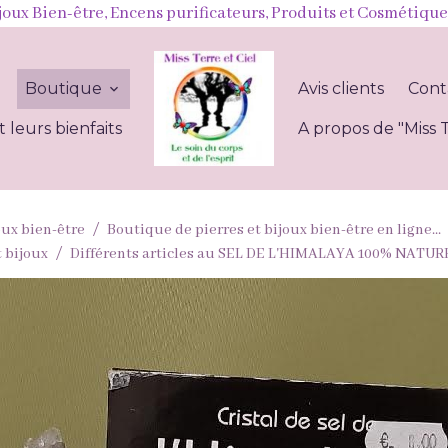
joux Bien-être, Encens purificateurs, Produits et Cosmétique
l
Boutique
Avis clients
Cont
t leurs bienfaits
A propos de "Miss T
oux bien-être
Boutique de pierres et bijoux bien-être en ligne...
t bijoux
Différents articles au SEL DE L'HIMALAYA 100% NATUR