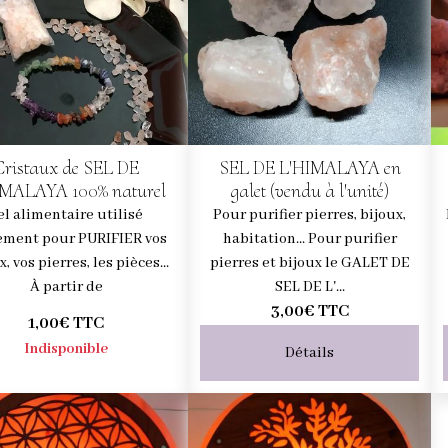
Cristaux de SEL DE
SEL DE L'HIMALAYA en
IMALAYA 100% naturel
galet (vendu à l'unité)
el alimentaire utilisé
Pour purifier pierres, bijoux,
ement pour PURIFIER vos
habitation... Pour purifier
x, vos pierres, les pièces...
pierres et bijoux le GALET DE
À partir de
SEL DE L'...
3,00€
TTC
1,00€
TTC
Indisponible
Détails