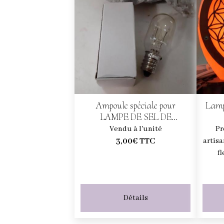
Ampoule spéciale pour
Lamp
LAMPE DE SEL DE
L'HIMALAYA ou de
Vendu à l'unité
Pr
SELENITE (15 watt)
3,00€
TTC
artisa
f
Détails