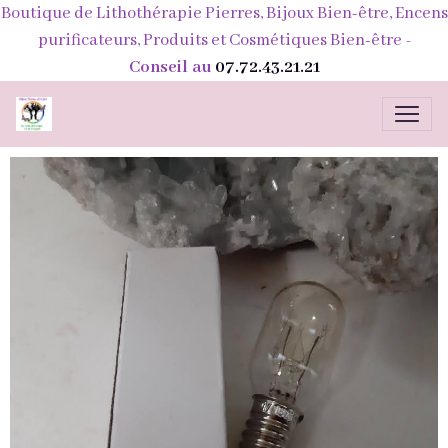
Boutique de Lithothérapie Pierres, Bijoux Bien-être, Encens
purificateurs, Produits et Cosmétiques Bien-être
-
Conseil au
07.72.43.21.21