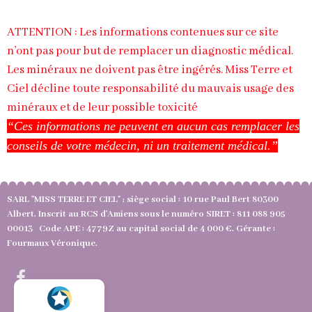
ATTENTION : Les informations contenues sur ce site
n’ont pas pour but de remplacer un diagnostic médical.
Les minéraux ne doivent pas être ingérés. Miss Terre et
Ciel décline toute responsabilité du mauvais usage des
minéraux et de leur possible toxicité
“Ces informations ne peuvent en aucun cas remplacer les
conseils de votre médecin, ni un traitement médical.”
SARL "MISS TERRE ET CIEL" ; siège social : 10 rue Paul Bert 80300
Albert. Inscrit au RCS d'Amiens sous le numéro SIRET : 811 088 905
00013 Code APE : 4779Z au capital social de 4 000 €. Gérante :
Fourmaux Véronique.