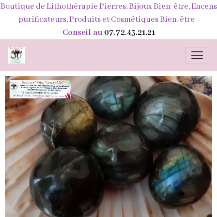
Boutique de Lithothérapie Pierres, Bijoux Bien-être, Encens
purificateurs, Produits et Cosmétiques Bien-être
-
Conseil au
07.72.43.21.21