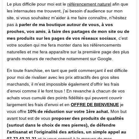
Le plus difficile pour moi est le
référencement naturel
afin que
les internautes me trouvent, j'ai besoin d'audience sur mon
site, si vous souhaitez m'aider à me faire connaître, n'hésitez
pas à
parler de ma boutique autour de vous, à vos
proches, vos amis
,
à faire des partages de mon site ou de
mes produits sur les pages de vos réseaux sociaux
, c'est
votre soutien qui me fera monter dans les référencements
naturelles et me fera apparaître sur la première page des plus
grands moteurs de recherche notamment sur Google.
En toute franchise, en tant que petit commerçant il est difficile
pour moi de rivaliser avec les prix attractifs des gros sites
marchands, il m'est impossible également d'offrir les frais
d'envoi comme il le font tous ! En revanche à chacun de vos
achats vous cumulé des points fidélités qui peuvent couvrir
largement les frais d'envoi et en
OFFRE DE BIENVENUE
je
vous offre
10% de réduction sur votre 1ère achat.
Mon but
avant tout est de vous
proposer des produits de qualités
(surtout dans le choix de mes pierres), de défendre
l'artisanat et l'originalité des articles, un simple appel au
07.72.43.21.21
et je vous conseil à la mesure de mes