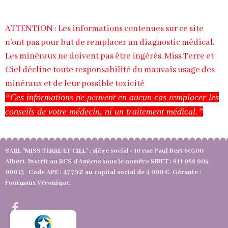
ATTENTION : Les informations contenues sur ce site
n’ont pas pour but de remplacer un diagnostic médical.
Les minéraux ne doivent pas être ingérés. Miss Terre et
Ciel décline toute responsabilité du mauvais usage des
minéraux et de leur possible toxicité
“Ces informations ne peuvent en aucun cas remplacer les
conseils de votre médecin, ni un traitement médical.”
SARL "MISS TERRE ET CIEL" ; siège social : 10 rue Paul Bert 80300
Albert. Inscrit au RCS d'Amiens sous le numéro SIRET : 811 088 905
00013 Code APE : 4779Z au capital social de 4 000 €. Gérante :
Fourmaux Véronique.