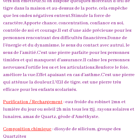
vers son émetteur.Si on dispose quelques morceaux d'œil de
tigre dans la maison et au-dessus de la porte, cela empêche
que les ondes négatives entrent.Stimule la force de
caractère.Apporte chance, concentration, confiance en soi,
contrôle de soi et courage.Il est d'une aide précieuse pour les
personnes rencontrant des difficultés financières.Donne de
l'énergie et du dynamisme, le sens du contact avec autrui, le
sens de l'amitié.C'est une pierre parfaite pour les personnes
timides et qui manquent d'assurance.Il calme les personnes
nerveuses.Fortifie les os et les articulations.Renforce le foie,
améliore la vue.Effet apaisant en cas d'asthme.C'est une pierre
qui atténue la douleur.L'Œil de tigre, est une pierre très
efficace pour les enfants scolarisés.
Purification / Rechargement
: eau froide du robinet 2mn et
lumière du jour ou soleil 2h min tous les 15j , rayons solaires et
lunaires, amas de Quartz, géode d'Améthyste.
Composition chimique
: dioxyde de silicium, groupe des
Quartzites