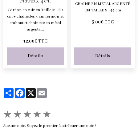
chaînette 4 cm
CHAÎNE EN MÉTAL ARGENTÉ
Cordon en cuir en Taille M : 50
EN TAILLE S : 44 cm
cm + chaînettes 4 cm fermoir et
5,00€ TTC
embout et chaînette en métal
argenté....
12,00€ TTC
Détails
Détails
Partager
Facebook
X
Email
★
★
★
★
★
Aucune note. Soyez le premier à attribuer une note !