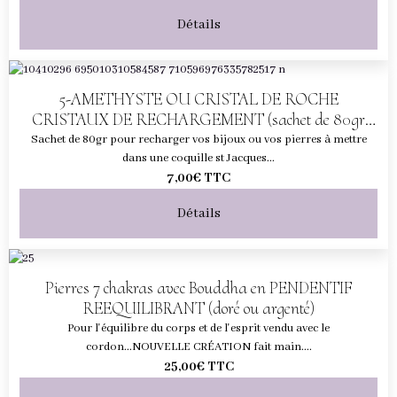
Détails
5-AMETHYSTE OU CRISTAL DE ROCHE
CRISTAUX DE RECHARGEMENT (sachet de 80gr
pour 1 coquille)
Sachet de 80gr pour recharger vos bijoux ou vos pierres à mettre
dans une coquille st Jacques...
7,00€
TTC
Détails
Pierres 7 chakras avec Bouddha en PENDENTIF
REEQUILIBRANT (doré ou argenté)
Pour l'équilibre du corps et de l'esprit vendu avec le
cordon...NOUVELLE CRÉATION fait main....
25,00€
TTC