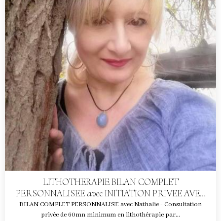
LITHOTHERAPIE BILAN COMPLET
PERSONNALISEE avec INITIATION PRIVEE AVEC
NATHALIE
BILAN COMPLET PERSONNALISE avec Nathalie - Consultation
privée de 60mn minimum en lithothérapie par...