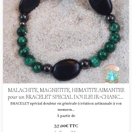
MALACHITE, MAGNETITE, HEMATITE AIMANTEE
pour un BRACELET SPECIAL DOULEUR-CHANCE-
PROTECTION
BRACELET spécial douleur en générale (création artisanale à vos
mesures...
À partir de
37,00€
TTC