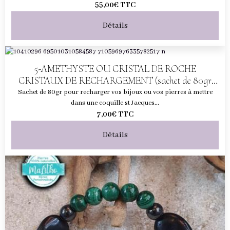
55,00€
TTC
Détails
5-AMETHYSTE OU CRISTAL DE ROCHE
CRISTAUX DE RECHARGEMENT (sachet de 80gr
pour 1 coquille)
Sachet de 80gr pour recharger vos bijoux ou vos pierres à mettre
dans une coquille st Jacques...
7,00€
TTC
Détails