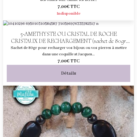
7,00€
TTC
Indisponible
5-AMETHYSTE OU CRISTAL DE ROCHE
CRISTAUX DE RECHARGEMENT (sachet de 80gr
pour 1 coquille)
Sachet de 80gr pour recharger vos bijoux ou vos pierres à mettre
dans une coquille st Jacques...
7,00€
TTC
Détails