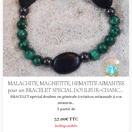
MALACHITE, MAGNETITE, HEMATITE AIMANTEE
pour un BRACELET SPECIAL DOULEUR-CHANCE-
PROTECTION
BRACELET spécial douleur en générale (création artisanale à vos
mesures...
À partir de
37,00€
TTC
Indisponible