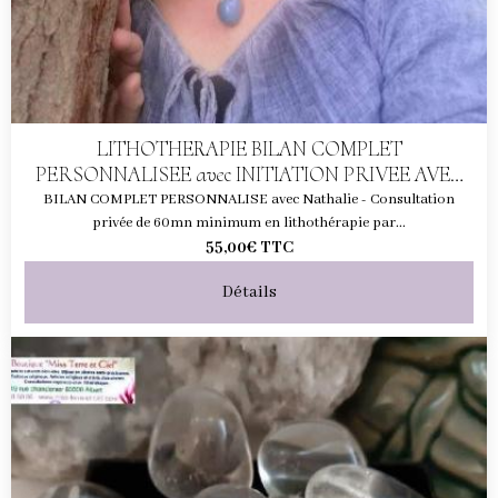
LITHOTHERAPIE BILAN COMPLET
PERSONNALISEE avec INITIATION PRIVEE AVEC
NATHALIE
BILAN COMPLET PERSONNALISE avec Nathalie - Consultation
privée de 60mn minimum en lithothérapie par...
55,00€
TTC
Détails