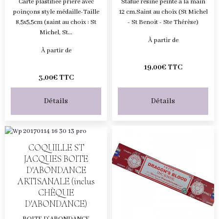
Carte plastifiée prière avec
Statue résine peinte à la main
poinçons style médaille-Taille
12 cm.Saint au choix (St Michel
8,5x5,5cm (saint au choix : St
- St Benoit - Ste Thérèse)
Michel, St...
À partir de
À partir de
19,00€ TTC
3,00€ TTC
Détails
Détails
COQUILLE ST
JACQUES BOITE
D'ABONDANCE
ARTISANALE (inclus
CHÈQUE
D'ABONDANCE)
BOITE D'ABONDANCE