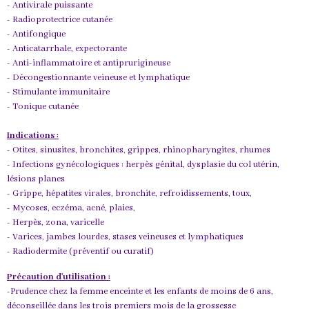
- Antivirale puissante
- Radioprotectrice cutanée
- Antifongique
- Anticatarrhale, expectorante
- Anti-inflammatoire et antiprurigineuse
- Décongestionnante veineuse et lymphatique
- Stimulante immunitaire
- Tonique cutanée
Indications :
- Otites, sinusites, bronchites, grippes, rhinopharyngites, rhumes
- Infections gynécologiques : herpès génital, dysplasie du col utérin,
lésions planes
- Grippe, hépatites virales, bronchite, refroidissements, toux,
- Mycoses, eczéma, acné, plaies,
- Herpès, zona, varicelle
- Varices, jambes lourdes, stases veineuses et lymphatiques
- Radiodermite (préventif ou curatif)
Précaution d'utilisation :
-Prudence chez la femme enceinte et les enfants de moins de 6 ans,
déconseillée dans les trois premiers mois de la grossesse