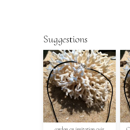
Suggestions
cordon en imitation cuir
C