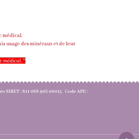
c médical.
ais usage des minéraux et de leur
nt médical.”
méro SIRET : 811 088 905 00013 Code APE :