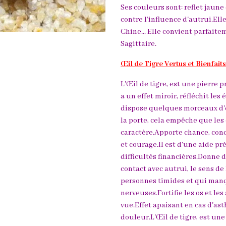
Ses couleurs sont: reflet jaune
contre l'influence d'autrui.Ell
Chine... Elle convient parfait
Sagittaire.
Œil de Tigre Vertus et Bienfaits
L'Œil de tigre, est une pierre p
a un effet miroir, réfléchit le
dispose quelques morceaux d'œ
la porte, cela empêche que les
caractère.Apporte chance, conce
et courage.Il est d'une aide p
difficultés financières.Donne 
contact avec autrui, le sens de
personnes timides et qui manq
nerveuses.Fortifie les os et les
vue.Effet apaisant en cas d'as
douleur.L'Œil de tigre, est une