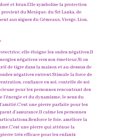
 doré et brun.Elle symbolise la protection
e provient du Mexique, du Sri Lanka, de
ement aux signes du Gémeaux, Vierge, Lion,
.
rotectrice, elle éloigne les ondes négatives.Il
s énergies négatives vers son émetteur.Si on
il de tigre dans la maison et au-dessus de
 ondes négatives entrent.Stimule la force de
ntration, confiance en soi, contrôle de soi
récieuse pour les personnes rencontrant des
de l'énergie et du dynamisme, le sens du
 l'amitié.C'est une pierre parfaite pour les
uent d'assurance.Il calme les personnes
 articulations.Renforce le foie, améliore la
thme.C'est une pierre qui atténue la
 pierre très efficace pour les enfants