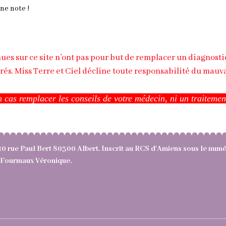
ne note !
s sur ce site n’ont pas pour but de remplacer un diagnosti
rés. Miss Terre et Ciel décline toute responsabilité du mauv
 cas remplacer les conseils de votre médecin, ni un traiteme
10 rue Paul Bert 80300 Albert. Inscrit au RCS d'Amiens sous le nu
e : Fourmaux Véronique.