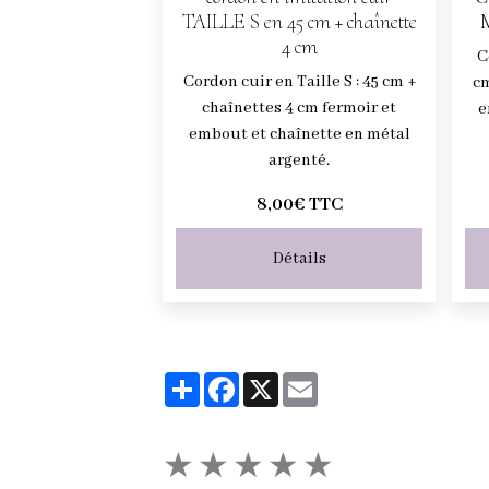
TAILLE S en 45 cm + chaînette
M
4 cm
C
Cordon cuir en Taille S : 45 cm +
cm
chaînettes 4 cm fermoir et
e
embout et chaînette en métal
argenté.
8,00€ TTC
Détails
Partager
Facebook
X
Email
★
★
★
★
★