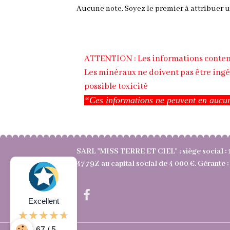
Aucune note. Soyez le premier à attribuer u
ATTENTION : Les informations contenue
Les minéraux ne doivent pas être ingé
possible toxicité
“Ces informations ne peuvent en aucun
SARL "MISS TERRE ET CIEL" ; siège social : 
4779Z au capital social de 4 000 €. Gérant
Excellent
4.67 / 5