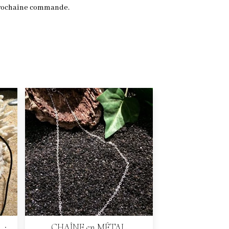
prochaine commande.
 :
CHAÎNE en MÉTAL