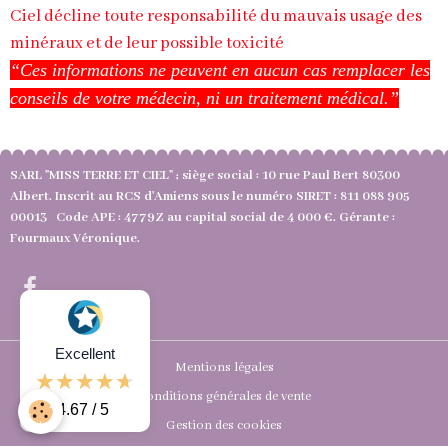
Ciel décline toute responsabilité du mauvais usage des
minéraux et de leur possible toxicité
“Ces informations ne peuvent en aucun cas remplacer les
conseils de votre médecin, ni un traitement médical.”
SARL "MISS TERRE ET CIEL" ; siège social : 10 rue Paul Bert 80300
Albert. Inscrit au RCS d'Amiens sous le numéro SIRET : 811 088 905
00013 Code APE : 4779Z au capital social de 4 000 €. Gérante :
Fourmaux Véronique.
Excellent
Mentions légales
Conditions générales de vente
4.67 / 5
Gestion des cookies