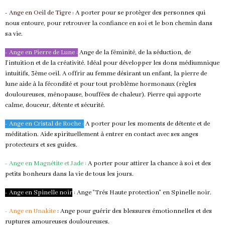
- Ange en Oeil de Tigre :
A porter pour se protèger des personnes qui
nous entoure, pour retrouver la confiance en soi et le bon chemin dans
sa vie.
- Ange en Pierre de Lune :
Ange de la féminité, de la séduction, de
l'intuition et de la créativité. Idéal pour développer les dons médiumnique
intuitifs, 3ème oeil. A offrir au femme désirant un enfant, la pierre de
lune aide à la fécondité et pour tout problème hormonaux (règles
douloureuses, ménopause, bouffées de chaleur). Pierre qui apporte
calme, douceur, détente et sécurité.
- Ange en Cristal de Roche :
A porter pour les moments de détente et de
méditation. Aide spirituellement à entrer en contact avec ses anges
protecteurs et ses guides.
- Ange en Magnétite et Jade :
A porter pour attirer la chance à soi et des
petits bonheurs dans la vie de tous les jours.
- Ange en Spinelle noir
: Ange "Trés Haute protection" en Spinelle noir.
- Ange en Unakite
: Ange pour guérir des blessures émotionnelles et des
ruptures amoureuses douloureuses.