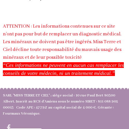
ATTENTION : Les informations contenues sur ce site
n’ont pas pour but de remplacer un diagnostic médical.
Les minéraux ne doivent pas être ingérés. Miss Terre et
Ciel décline toute responsabilité du mauvais usage des
minéraux et de leur possible toxicité
“Ces informations ne peuvent en aucun cas remplacer les
conseils de votre médecin, ni un traitement médical.”
SARL "MISS TERRE ET CIEL" ; siège social : 10 rue Paul Bert 80300
Albert. Inscrit au RCS d'Amiens sous le numéro SIRET : 811 088 905
00013 Code APE : 4779Z au capital social de 4 000 €. Gérante :
Fourmaux Véronique.