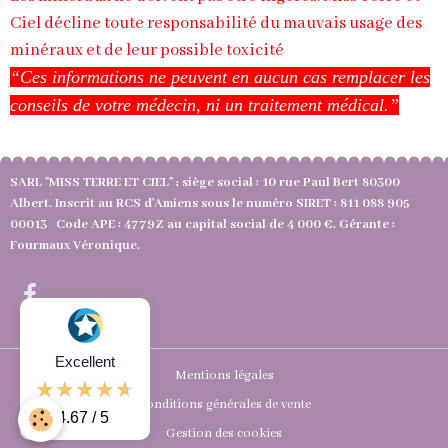
Ciel décline toute responsabilité du mauvais usage des
minéraux et de leur possible toxicité
“Ces informations ne peuvent en aucun cas remplacer les
conseils de votre médecin, ni un traitement médical.”
SARL "MISS TERRE ET CIEL" ; siège social : 10 rue Paul Bert 80300
Albert. Inscrit au RCS d'Amiens sous le numéro SIRET : 811 088 905
00013 Code APE : 4779Z au capital social de 4 000 €. Gérante :
Fourmaux Véronique.
Excellent
Mentions légales
Conditions générales de vente
4.67 / 5
Gestion des cookies