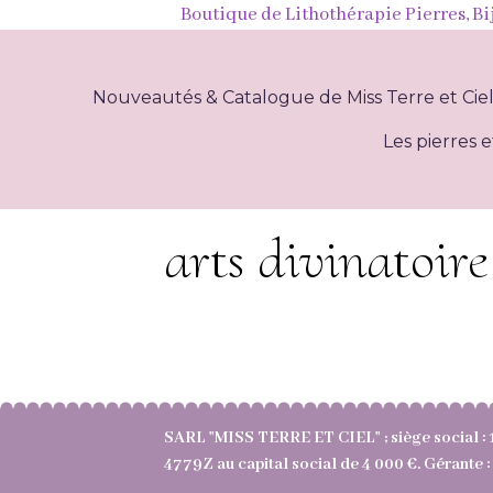
Boutique de Lithothérapie Pierres, Bi
Nouveautés & Catalogue de Miss Terre et Cie
Les pierres e
arts divinatoire
SARL "MISS TERRE ET CIEL" ; siège social : 
4779Z au capital social de 4 000 €. Gérant