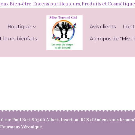
joux Bien-être, Encens purificateurs, Produits et Cosmétique
l
Boutique
Avis clients
Cont
t leurs bienfaits
A propos de "Miss T
10 rue Paul Bert 80300 Albert. Inscrit au RCS d'Amiens sous le nu
e : Fourmaux Véronique.