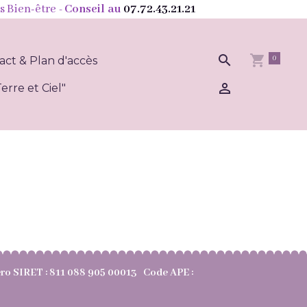
s Bien-être
- Conseil au
07.72.43.21.21
0
act & Plan d'accès
erre et Ciel"
méro SIRET : 811 088 905 00013 Code APE :