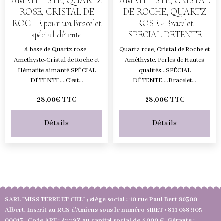
AMETHYSTE, QUARTZ
AMETHYSTE, CRISTAL
ROSE, CRISTAL DE
DE ROCHE, QUARTZ
ROCHE pour un Bracelet
ROSE - Bracelet
spécial détente
SPECIAL DETENTE
à base de Quartz rose-
Quartz rose, Cristal de Roche et
Amethyste-Cristal de Roche et
Améthyste. Perles de Hautes
Hématite aimanté.SPÉCIAL
qualités...SPÉCIAL
DÉTENTE....C'est...
DÉTENTE....Bracelet...
28,00€
TTC
28,00€
TTC
Détails
Détails
SARL "MISS TERRE ET CIEL" ; siège social : 10 rue Paul Bert 80300
Albert. Inscrit au RCS d'Amiens sous le numéro SIRET : 811 088 905
00013 Code APE : 4779Z au capital social de 4 000 €. Gérante :