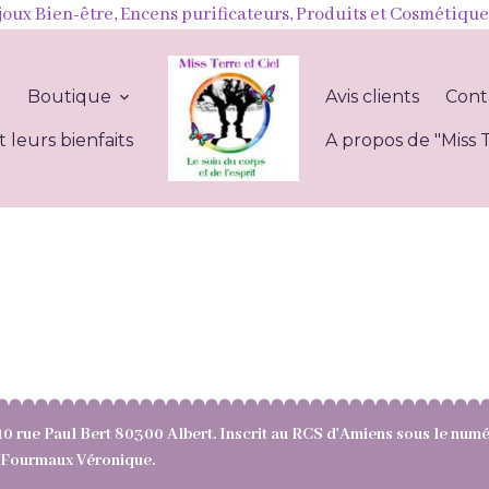
joux Bien-être, Encens purificateurs, Produits et Cosmétique
l
Boutique
Avis clients
Cont
t leurs bienfaits
A propos de "Miss T
10 rue Paul Bert 80300 Albert. Inscrit au RCS d'Amiens sous le nu
e : Fourmaux Véronique.