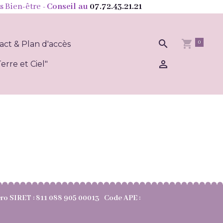
s Bien-être
- Conseil au
07.72.43.21.21
0
act & Plan d'accès
erre et Ciel"
méro SIRET : 811 088 905 00013 Code APE :