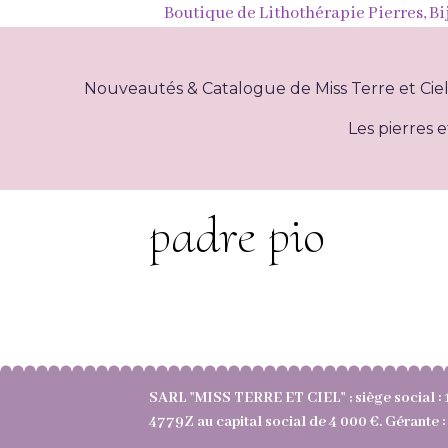
Boutique de Lithothérapie Pierres, Bi
Nouveautés & Catalogue de Miss Terre et Cie
Les pierres e
padre pio
SARL "MISS TERRE ET CIEL" ; siège social : 
4779Z au capital social de 4 000 €. Gérant