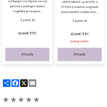
recharger vos bijoux ou vos
ARTISANALE ou BOITE A
pierres à partager dans 2
VOEUX (création originale
coquilles st Jacques...
personnelle) vendue avec...
À partir de
À partir de
10,00€ TTC
15,00€ TTC
Indisponible
Détails
Détails
Partager
Facebook
X
Email
★
★
★
★
★