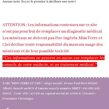
Aucune note. Soyez le premier à attribuer une note !
ATTENTION : Les informations contenues sur ce site
n’ont pas pour but de remplacer un diagnostic médical.
Les minéraux ne doivent pas être ingérés. Miss Terre et
Ciel décline toute responsabilité du mauvais usage des
minéraux et de leur possible toxicité
“Ces informations ne peuvent en aucun cas remplacer les
conseils de votre médecin, ni un traitement médical.”
SARL "MISS TERRE ET CIEL" ; siège social : 10 rue Paul Bert 80300
Albert. Inscrit au RCS d'Amiens sous le numéro SIRET : 811 088 905
00013 Code APE : 4779Z au capital social de 4 000 €. Gérante :
Fourmaux Véronique.