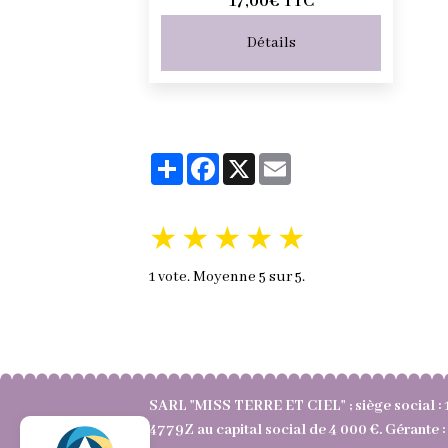
17,00€
TTC
Détails
Partager
Facebook
X
Email
★
★
★
★
★
1
vote. Moyenne
5
sur 5.
SARL "MISS TERRE ET CIEL" ; siège social : 
4779Z au capital social de 4 000 €. Gérant