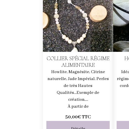
COLLIER SPÉCIAL RÉGIME
H
ALIMENTAIRE
Howlite, Magnésite, Citrine
Idé
naturelle, Jade Impérial. Perles
régim
de très Hautes
cord
Qualités...Exemple de
création,...
À partir de
50,00€
TTC
Détails