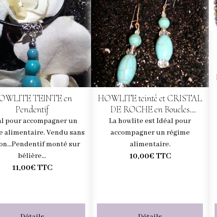
OWLITE TEINTE en
HOWLITE teinté et CRISTAL
Pendentif
DE ROCHE en Boucles
d'oreilles pendantes
al pour accompagner un
La howlite est Idéal pour
e alimentaire. Vendu sans
accompagner un régime
on...Pendentif monté sur
alimentaire.
10,00€
TTC
bélière...
11,00€
TTC
Détails
Détails