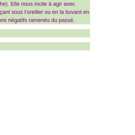
e). Elle nous incite à agir avec
ant sous l’oreiller ou en la buvant en
ions négatifs ramenés du passé.