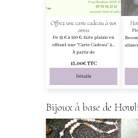
Offrez une carte cadeau à vos
How
amis
Pi
De 15 € à 100 €, faite plaisir en
Recom
offrant une "Carte Cadeau" à...
alimen
À partir de
15,00€
TTC
Détails
Bijoux à base de Howli