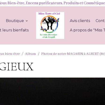
joux Bien-être, Encens purificateurs, Produits et Cosmétique
l
Boutique
Avis clients
Cont
t leurs bienfaits
A propos de "Miss T
oux bien-être
Album
Photos de notre MAGASIN à ALBERT (80
IGIEUX