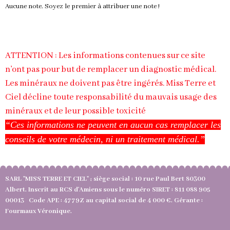
Aucune note. Soyez le premier à attribuer une note !
ATTENTION : Les informations contenues sur ce site
n’ont pas pour but de remplacer un diagnostic médical.
Les minéraux ne doivent pas être ingérés. Miss Terre et
Ciel décline toute responsabilité du mauvais usage des
minéraux et de leur possible toxicité
“Ces informations ne peuvent en aucun cas remplacer les
conseils de votre médecin, ni un traitement médical.”
SARL "MISS TERRE ET CIEL" ; siège social : 10 rue Paul Bert 80300
Albert. Inscrit au RCS d'Amiens sous le numéro SIRET : 811 088 905
00013 Code APE : 4779Z au capital social de 4 000 €. Gérante :
Fourmaux Véronique.