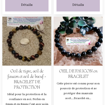
Détails
Détails
Oeil de tigre, oeil de
OEIL DE FAUCON en
faucon et oeil de boeuf -
BRACELET
BRACELET DE
Cette pierre est connu pour son
PROTECTION
pouvoir de protection et se
protéger des mauvais
Idéal pour la protection et la
sort....Bracelet en...
confiance en soi. Perles en
6mm et en 8mm.C'est avec soin