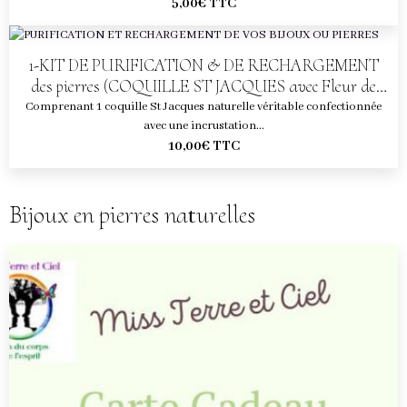
5,00€
TTC
1-KIT DE PURIFICATION & DE RECHARGEMENT
des pierres (COQUILLE ST JACQUES avec Fleur de
vie + CRISTAUX)
Comprenant 1 coquille St Jacques naturelle véritable confectionnée
avec une incrustation...
10,00€
TTC
Bijoux en pierres naturelles