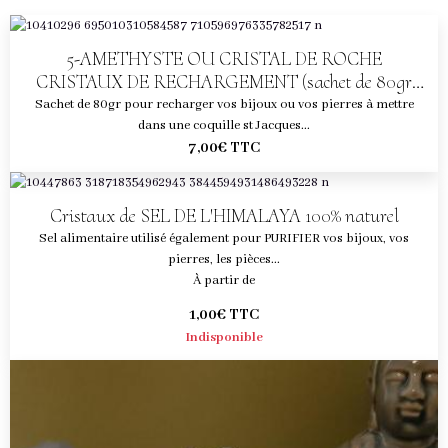
5-AMETHYSTE OU CRISTAL DE ROCHE
CRISTAUX DE RECHARGEMENT (sachet de 80gr
pour 1 coquille)
Sachet de 80gr pour recharger vos bijoux ou vos pierres à mettre
dans une coquille st Jacques...
7,00€
TTC
Cristaux de SEL DE L'HIMALAYA 100% naturel
Sel alimentaire utilisé également pour PURIFIER vos bijoux, vos
pierres, les pièces...
À partir de
1,00€
TTC
Indisponible