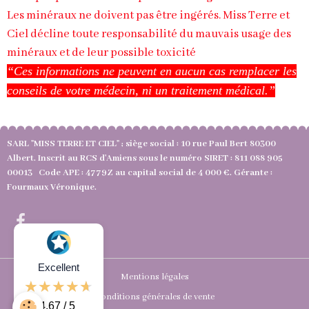
Les minéraux ne doivent pas être ingérés. Miss Terre et
Ciel décline toute responsabilité du mauvais usage des
minéraux et de leur possible toxicité
“Ces informations ne peuvent en aucun cas remplacer les
conseils de votre médecin, ni un traitement médical.”
SARL "MISS TERRE ET CIEL" ; siège social : 10 rue Paul Bert 80300
Albert. Inscrit au RCS d'Amiens sous le numéro SIRET : 811 088 905
00013 Code APE : 4779Z au capital social de 4 000 €. Gérante :
Fourmaux Véronique.
Excellent
Mentions légales
Conditions générales de vente
4.67 / 5