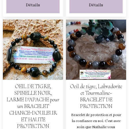
Détails
Détails
OEIL DE TIGRE,
Oeil de tigre, Labradorite
SPINELLE NOIR,
et Tourmaline-
LARME D'APACHE pour
BRACELET DE
un BRACELET
PROTECTION
CHANCE-DOULEUR
Bracelet de protection et pour
ET HAUTE
la confiance en soi. C'est avec
PROTECTION
soin que Nathalie vous