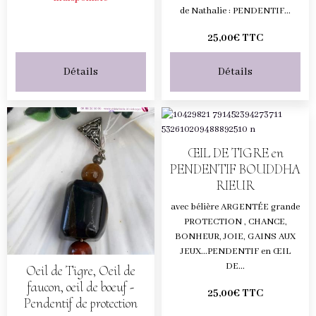
de Nathalie : PENDENTIF...
25,00€ TTC
Détails
Détails
ŒIL DE TIGRE en
PENDENTIF BOUDDHA
RIEUR
avec bélière ARGENTÉE grande
PROTECTION , CHANCE,
BONHEUR, JOIE, GAINS AUX
JEUX...PENDENTIF en ŒIL
DE...
Oeil de Tigre, Oeil de
faucon, oeil de boeuf -
25,00€ TTC
Pendentif de protection