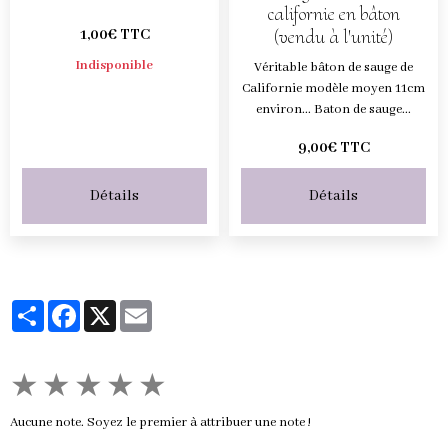
californie en bâton
(vendu à l'unité)
1,00€ TTC
Indisponible
Véritable bâton de sauge de
Californie modèle moyen 11cm
environ... Baton de sauge...
9,00€ TTC
Détails
Détails
Partager
Facebook
X
Email
★
★
★
★
★
Aucune note. Soyez le premier à attribuer une note !