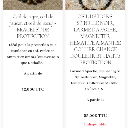
Oeil de tigre, oeil de
OEIL DE TIGRE,
faucon et oeil de boeuf -
SPINELLE NOIR,
BRACELET DE
LARME D'APACHE,
PROTECTION
MAGNETITE,
HEMATITE AIMANTEE
Idéal pour la protection et la
-COLLIER CHANCE-
confiance en soi. Perles en
DOULEUR ET HAUTE
6mm et en 8mm.C'est avec soin
PROTECTION
que Nathalie...
Larme d'Apache, Oeil de Tigre,
À partir de
Spinelle noir, Magnetite,
Hématite...Collection Malitho...
42,00€ TTC
CRÉATION...
À partir de
55,00€ TTC
Indisponible