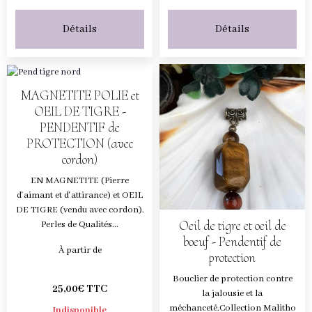
Détails
Détails
MAGNETITE POLIE et
OEIL DE TIGRE -
PENDENTIF de
PROTECTION (avec
cordon)
EN MAGNETITE (Pierre
d'aimant et d'attirance) et OEIL
DE TIGRE (vendu avec cordon).
Oeil de tigre et oeil de
Perles de Qualités...
boeuf - Pendentif de
À partir de
protection
Bouclier de protection contre
25,00€ TTC
la jalousie et la
méchanceté.Collection Malitho
Indisponible