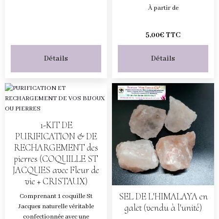
À partir de
5,00€ TTC
Détails
Détails
1-KIT DE
PURIFICATION & DE
RECHARGEMENT des
pierres (COQUILLE ST
JACQUES avec Fleur de
vie + CRISTAUX)
SEL DE L'HIMALAYA en
Comprenant 1 coquille St
galet (vendu à l'unité)
Jacques naturelle véritable
confectionnée avec une