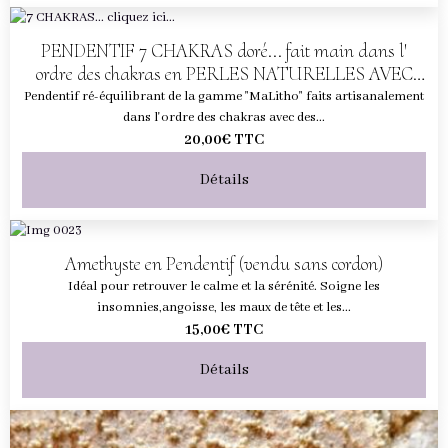
PENDENTIF 7 CHAKRAS doré... fait main dans l'
ordre des chakras en PERLES NATURELLES AVEC
CORDON
Pendentif ré-équilibrant de la gamme "MaLitho" faits artisanalement
dans l'ordre des chakras avec des...
20,00€
TTC
Détails
Amethyste en Pendentif (vendu sans cordon)
Idéal pour retrouver le calme et la sérénité. Soigne les
insomnies,angoisse, les maux de tête et les...
15,00€
TTC
Détails