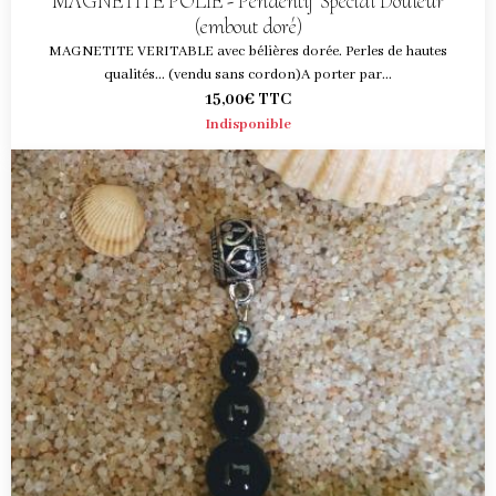
MAGNETITE POLIE - Pendentif Spécial Douleur
(embout doré)
MAGNETITE VERITABLE avec bélières dorée. Perles de hautes
qualités... (vendu sans cordon)A porter par...
15,00€
TTC
Indisponible