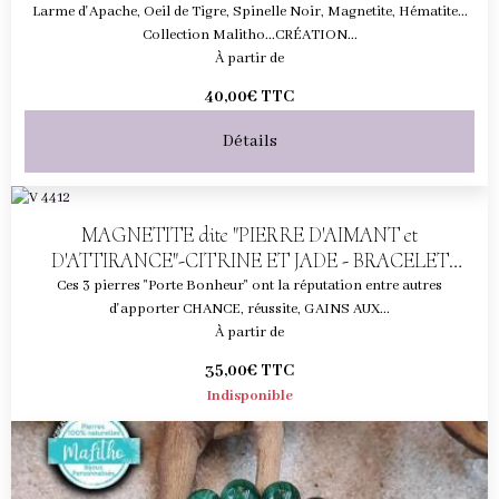
ET HAUTE PROTECTION
Larme d'Apache, Oeil de Tigre, Spinelle Noir, Magnetite, Hématite...
Collection Malitho...CRÉATION...
À partir de
40,00€
TTC
Détails
MAGNETITE dite "PIERRE D'AIMANT et
D'ATTIRANCE"-CITRINE ET JADE - BRACELET
CHANCE
Ces 3 pierres "Porte Bonheur" ont la réputation entre autres
d'apporter CHANCE, réussite, GAINS AUX...
À partir de
35,00€
TTC
Indisponible