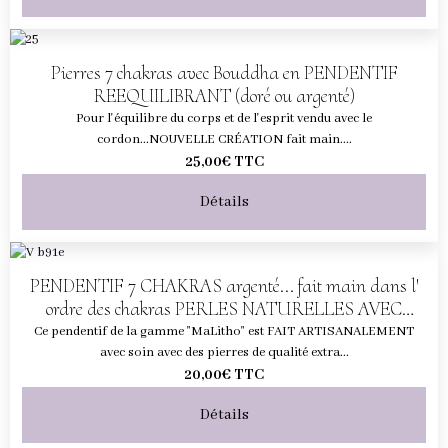
Pierres 7 chakras avec Bouddha en PENDENTIF
REEQUILIBRANT (doré ou argenté)
Pour l'équilibre du corps et de l'esprit vendu avec le
cordon...NOUVELLE CRÉATION fait main....
25,00€
TTC
Détails
PENDENTIF 7 CHAKRAS argenté... fait main dans l'
ordre des chakras PERLES NATURELLES AVEC
CORDON
Ce pendentif de la gamme "MaLitho" est FAIT ARTISANALEMENT
avec soin avec des pierres de qualité extra...
20,00€
TTC
Détails