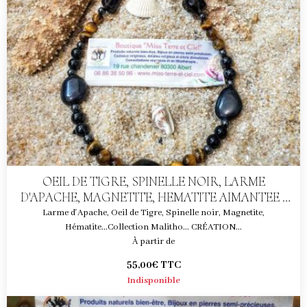
OEIL DE TIGRE, SPINELLE NOIR, LARME
D'APACHE, MAGNETITE, HEMATITE AIMANTEE -
COLLIER CHANCE-DOULEUR ET HAUTE
Larme d'Apache, Oeil de Tigre, Spinelle noir, Magnetite,
PROTECTION
Hématite...Collection Malitho... CRÉATION...
À partir de
55,00€
TTC
Indisponible